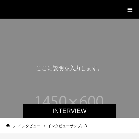
赤羽イノベーションサイト
こ
こ
に
説
明
を
入
力
し
ま
す
。
INTERVIEW
インタビュー
インタビューサンプル3