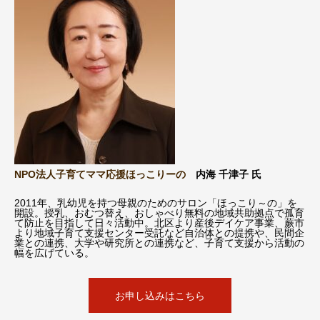
NPO法人子育てママ応援ほっこりーの
内海 千津子 氏
2011年、乳幼児を持つ母親のためのサロン「ほっこり～の」を
開設。授乳、おむつ替え、おしゃべり無料の地域共助拠点で孤育
て防止を目指して日々活動中。北区より産後デイケア事業、蕨市
より地域子育て支援センター受託など自治体との提携や、民間企
業との連携、大学や研究所との連携など、子育て支援から活動の
幅を広げている。
お申し込みはこちら