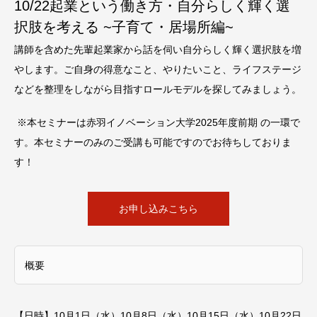
10/22起業という働き方・自分らしく輝く選
択肢を考える ~子育て・居場所編~
講師を含めた先輩起業家から話を伺い自分らしく輝く選択肢を増
やします。ご自身の得意なこと、やりたいこと、ライフステージ
などを整理をしながら目指すロールモデルを探してみましょう。
※本セミナーは赤羽イノベーション大学2025年度前期 の一環で
す。
本セミナーのみのご受講も可能ですのでお待ちしておりま
す！
お申し込みこちら
概要
【日時】
10⽉1⽇（水）
10⽉8⽇（水）
10⽉15⽇（水）
10⽉22⽇